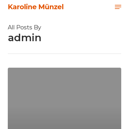
Men
Skip
Karoline Münzel
to
Close
main
Menu
All Posts By
content
admin